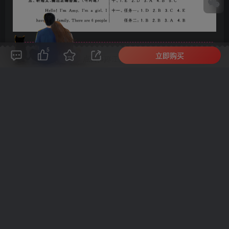
5
立即购买
评论(
0
)
点赞(5)
分享
收藏
0%
寒江孤影，江湖故人，相逢何必曾相识！
此处内容已隐藏，请付费后查看
©
版权声明
文章版权归作者所有，未经允许请勿转载。
THE END
付费专题
# 三年级
喜欢就支持一下吧