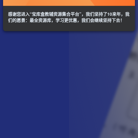
感谢您进入“宝库盒教辅资源集合平台”，我们坚持了10来年，我
们的愿景：最全资源库，学习更优惠，我们会继续坚持下去！