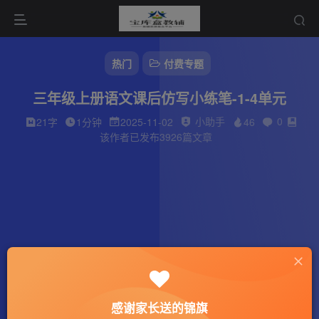
热门
付费专题
三年级上册语文课后仿写小练笔-1-4单元
小助手
0
21字
1分钟
2025-11-02
46
该作者已发布3926篇文章
感谢家长送的锦旗