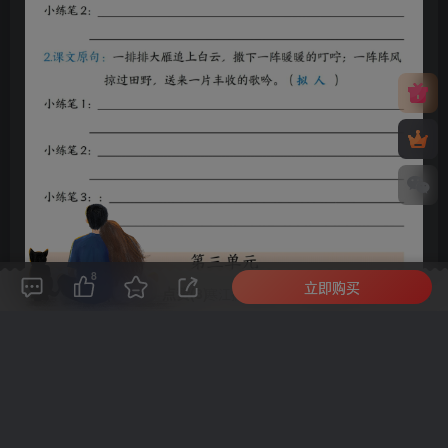
8
立即购买
评论(
0
)
点赞(8)
分享
收藏
0%
寒江孤影，江湖故人，相逢何必曾相识！