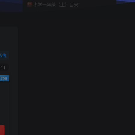
小学一年级（上）目录
精
4670
1
0
11个月前回复
9.9
限时特惠
38
￥
￥
私信
黄金会员
钻石会员
免费
免费
11
706
立即购买
您当前未登录！建议登陆后购买，可保存购买订
单
小助手