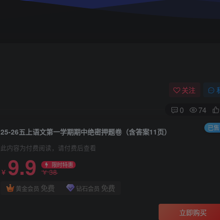
关注
0
74
已售 
25-26五上语文第一学期期中绝密押题卷（含答案11页）
此内容为付费阅读，请付费后查看
9.9
限时特惠
38
￥
￥
免费
免费
黄金会员
钻石会员
立即购买