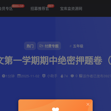
5000+GB
HOT
会员专区
招募推荐官
宝库盒资源网
热门
付费专题
五年级
上语文第一学期期中绝密押题卷（
小助手
0
1分钟
2025-11-02
74
该作者已发布392