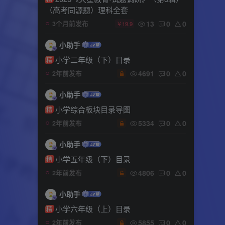
（高考同源题）理科全套
13
0
0
3个月前发布
￥19.9
小助手
小学二年级（下）目录
精
4691
0
0
2年前发布
小助手
小学综合板块目录导图
精
5334
0
0
2年前发布
小助手
小学五年级（下）目录
精
4806
0
0
2年前发布
小助手
小学六年级（上）目录
精
5855
0
0
2年前发布