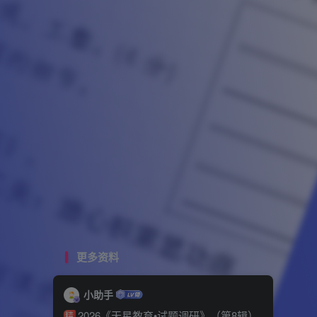
更多资料
小助手
2026《天星教育•试题调研》（第8辑）
精