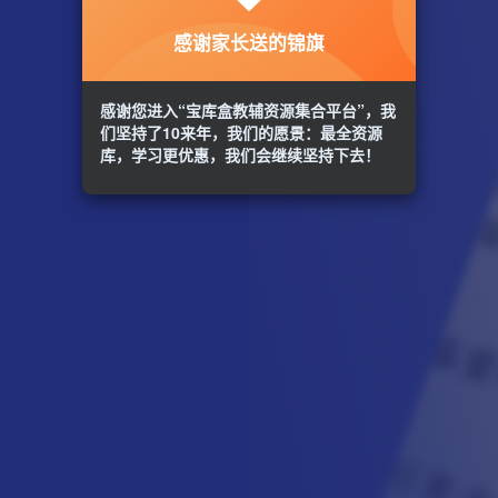
感谢家长送的锦旗
感谢您进入“宝库盒教辅资源集合平台”，我
们坚持了10来年，我们的愿景：最全资源
库，学习更优惠，我们会继续坚持下去！