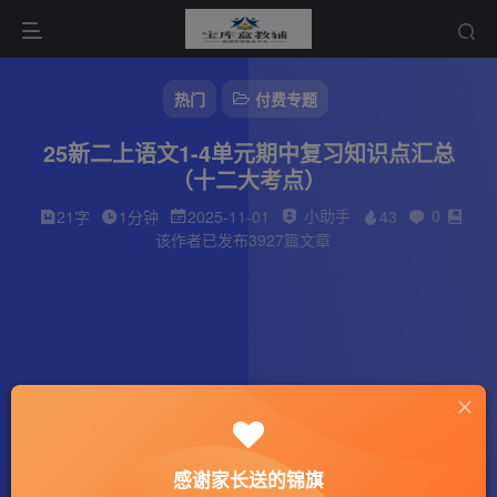
热门
付费专题
25新二上语文1-4单元期中复习知识点汇总
（十二大考点）
小助手
0
21字
1分钟
2025-11-01
43
该作者已发布3927篇文章
感谢家长送的锦旗