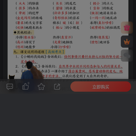
9
立即购买
评论(
0
)
点赞(9)
分享
收藏
0%
寒江孤影，江湖故人，相逢何必曾相识！