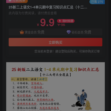
已售 275
25新二上语文1-4单元期中复习知识点汇总（十二大考点）
此内容为付费阅读，请付费后查看
9.9
限时特惠
38
￥
￥
免费
免费
黄金会员
钻石会员
立即购买
您当前未登录！建议登陆后购买，可保存购买订单