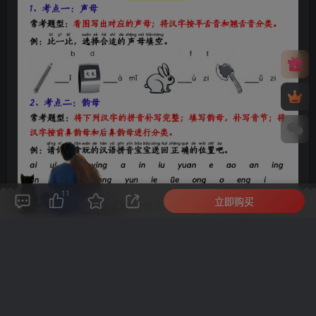
11
立即购买
评论(
0
)
点赞(11)
分享
收藏
0%
寒江孤影，江湖故人，相逢何必曾相识！