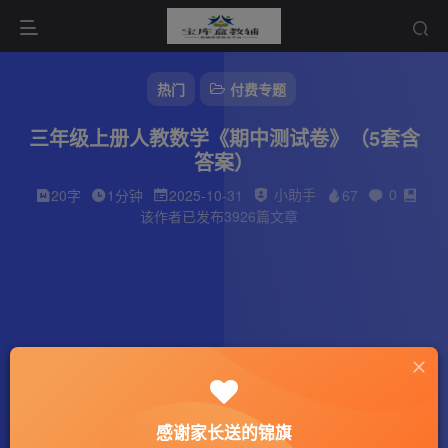
热门
付费专题
三年级上册人教数学《期中测试卷》（5套含
答案）
小助手
0
20字
1分钟
2025-10-31
67
该作者已发布3926篇文章
感谢家长送的锦旗