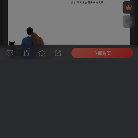
7
立即购买
评论(
0
)
点赞(7)
分享
收藏
0%
寒江孤影，江湖故人，相逢何必曾相识！
此处内容已隐藏，请付费后查看
©
版权声明
文章版权归作者所有，未经允许请勿转载。
THE END
付费专题