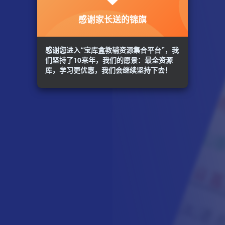
感谢家长送的锦旗
感谢您进入“宝库盒教辅资源集合平台”，我
们坚持了10来年，我们的愿景：最全资源
库，学习更优惠，我们会继续坚持下去！