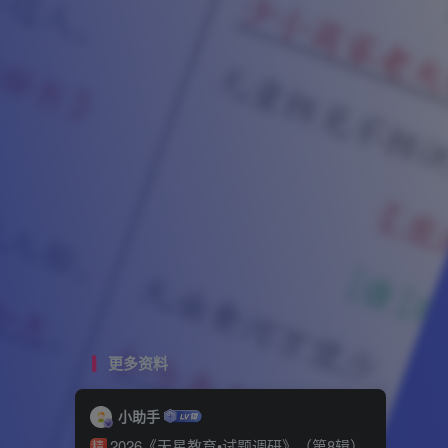
更多资料
小助手
2026《天星教育•试题调研》（第8辑）
精