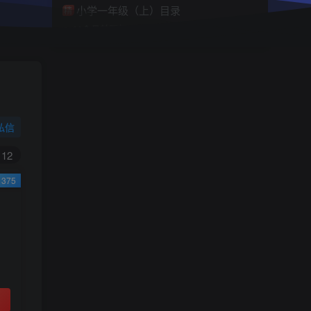
小学一年级（上）目录
精
4670
1
0
11个月前回复
9.9
限时特惠
38
￥
￥
私信
黄金会员
钻石会员
免费
免费
12
375
立即购买
您当前未登录！建议登陆后购买，可保存购买订
单
小助手