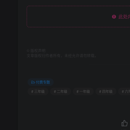
此处
©
版权声明
文章版权归作者所有，未经允许请勿转载。
付费专题
# 三年级
# 二年级
# 一年级
# 四年级
# 六