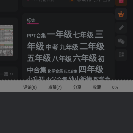
标签
三
一年级
七年级
PPT合集
年级
二年级
中考
九年级
25年秋最新版二年级上册语文生字笔顺课课贴
2026《王后雄•高考预测卷》高考押题系列
一上数学附加题思维训练八大专项练习（21页）
五年级
六年级
八年级
初
四年级
中合集
化学合集
历史合集
一篇
小升初
幼小衔接
小学合集
数学合
测试卷》
集
英语合集
语文合
物理合集
评论(
0
)
点赞(7)
分享
收藏
0%
知识库
高考
高中合集
集
高三
高一
高二