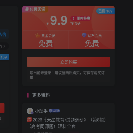
付费阅读
已售 169
9.9
限时特惠
38
￥
￥
私信
黄金会员
钻石会员
免费
免费
7
169
立即购买
您当前未登录！建议登陆后购买，可保存购买订
单
更多资料
小助手
单
2026《天星教育•试题调研》（第8辑）
精
（高考同源题）理科全套