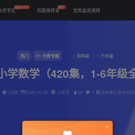
5000+GB
HOT
会员专区
招募推荐官
宝库盒资源网
热门
付费专题
四年级
六年级
学数学（420集，1-6年级全套
小助手
0
1分钟
2025-10-29
46
该作者已发布392