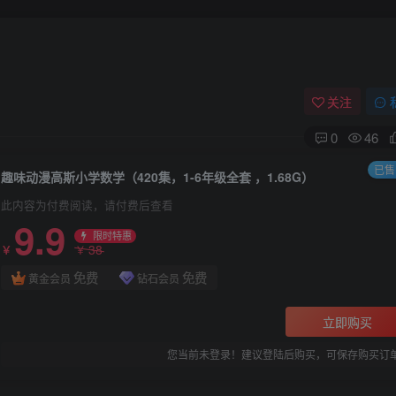
关注
0
46
已售 
趣味动漫高斯小学数学（420集，1-6年级全套 ，1.68G）
此内容为付费阅读，请付费后查看
9.9
限时特惠
38
￥
￥
免费
免费
黄金会员
钻石会员
立即购买
您当前未登录！建议登陆后购买，可保存购买订