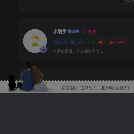
点赞
7
小助手
关注
778
3922
0
3
136W+
这家伙很懒，什么都没有写...
上一篇
小学1-6年级上册单元练习题
寒江孤影，江湖故人，相逢何必曾相识！
相关推荐