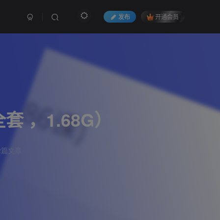
发布
开通会员
 ，1.68G）
2篇文章