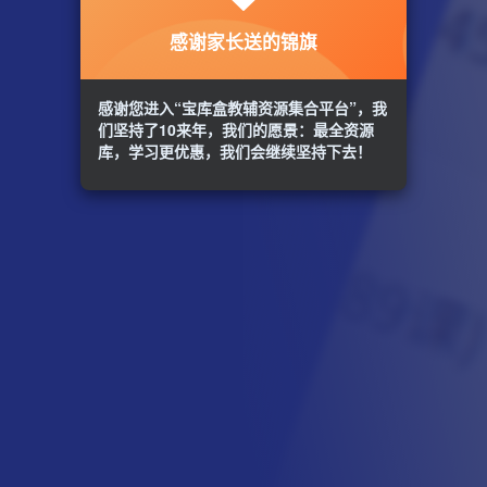
感谢家长送的锦旗
感谢您进入“宝库盒教辅资源集合平台”，我
们坚持了10来年，我们的愿景：最全资源
库，学习更优惠，我们会继续坚持下去！