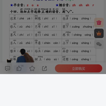
14
立即购买
评论(
0
)
点赞(14)
分享
收藏
0%
寒江孤影，江湖故人，相逢何必曾相识！