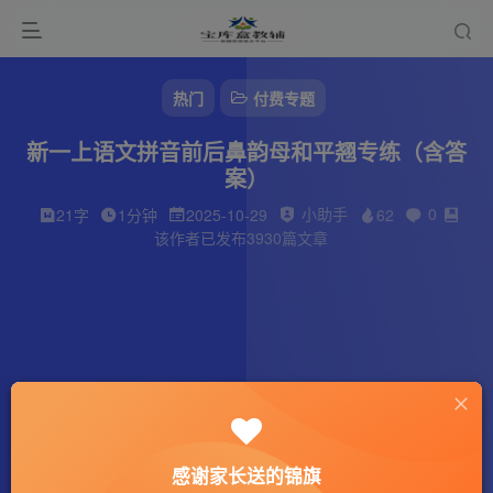
热门
付费专题
新一上语文拼音前后鼻韵母和平翘专练（含答
案）
小助手
0
21字
1分钟
2025-10-29
62
该作者已发布3930篇文章
感谢家长送的锦旗