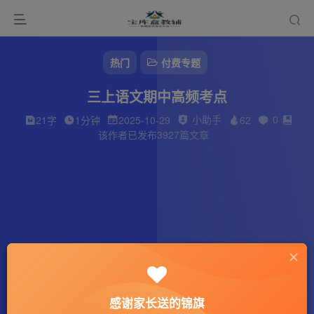
热门
付费专题
三上语文期中高频考点
小助手
0
21字
1分钟
2025-10-29
62
该作者已发布3927篇文章
感谢家长送的锦旗