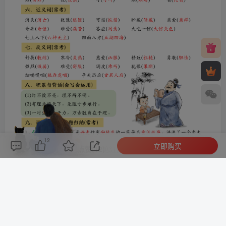
12
立即购买
评论(
0
)
点赞(12)
分享
收藏
0%
寒江孤影，江湖故人，相逢何必曾相识！