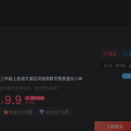
关注
0
60
已售 
三年级上册语文课后词语表默写情景通关小单
此内容为付费阅读，请付费后查看
9.9
限时特惠
38
￥
￥
免费
免费
黄金会员
钻石会员
立即购买