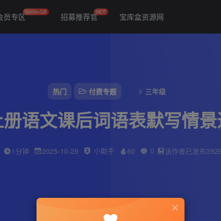
5000+GB
HOT
会员专区
招募推荐官
宝库盒资源网
热门
付费专题
三年级
上册语文课后词语表默写情景
小助手
0
1分钟
2025-10-29
60
该作者已发布392