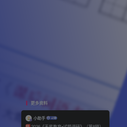
更多资料
小助手
2026《天星教育•试题调研》（第8辑）
精