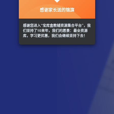
感谢家长送的锦旗
感谢您进入“宝库盒教辅资源集合平台”，我
们坚持了10来年，我们的愿景：最全资源
库，学习更优惠，我们会继续坚持下去！