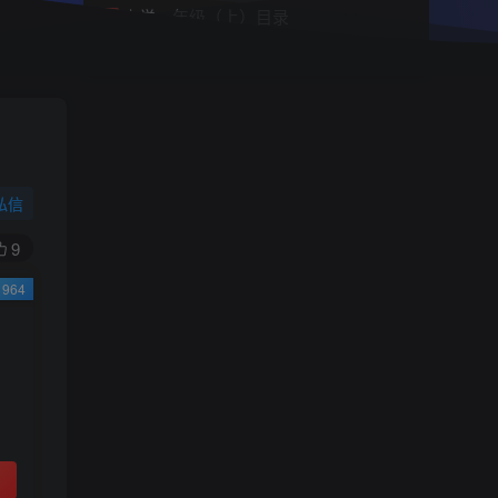
小学一年级（上）目录
精
4670
1
0
11个月前回复
9.9
限时特惠
38
￥
￥
私信
黄金会员
钻石会员
免费
免费
9
964
立即购买
您当前未登录！建议登陆后购买，可保存购买订
单
小助手