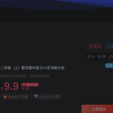
关注
0
50
已售 
二年级（上）数学期中复习14天冲刺计划
此内容为付费阅读，请付费后查看
9.9
限时特惠
38
￥
￥
免费
免费
黄金会员
钻石会员
立即购买