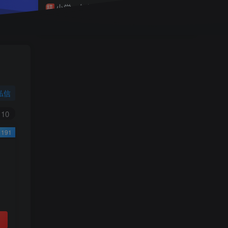
小学一年级（上）目录
精
4670
1
0
11个月前回复
9.9
限时特惠
38
￥
￥
私信
黄金会员
钻石会员
免费
免费
10
191
立即购买
您当前未登录！建议登陆后购买，可保存购买订
单
小助手