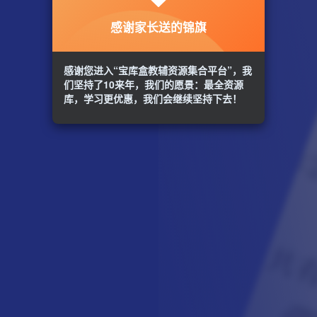
感谢家长送的锦旗
感谢您进入“宝库盒教辅资源集合平台”，我
们坚持了10来年，我们的愿景：最全资源
库，学习更优惠，我们会继续坚持下去！