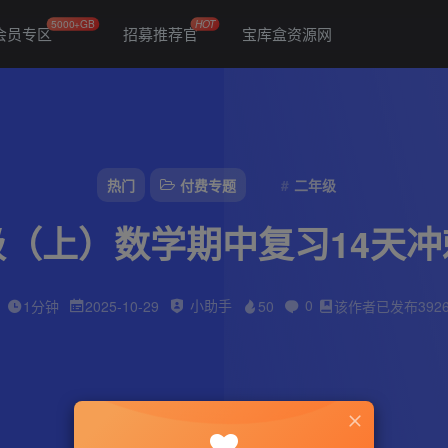
5000+GB
HOT
会员专区
招募推荐官
宝库盒资源网
热门
付费专题
二年级
级（上）数学期中复习14天冲
小助手
0
1分钟
2025-10-29
50
该作者已发布392