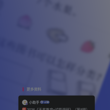
更多资料
小助手
2026《天星教育•试题调研》（第8辑）
精