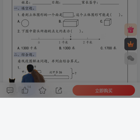
14
立即购买
评论(
0
)
点赞(14)
分享
收藏
0%
寒江孤影，江湖故人，相逢何必曾相识！