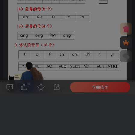
14
立即购买
评论(
0
)
点赞(14)
分享
收藏
0%
寒江孤影，江湖故人，相逢何必曾相识！