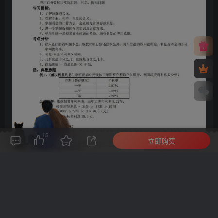
15
立即购买
评论(
0
)
点赞(15)
分享
收藏
0%
寒江孤影，江湖故人，相逢何必曾相识！