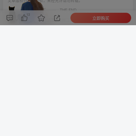
文章版权归作者所有，未经允许请勿转载。
THE END
12
立即购买
评论(
0
)
点赞(12)
分享
收藏
0%
寒江孤影，江湖故人，相逢何必曾相识！
付费专题
# 五年级
喜欢就支持一下吧
点赞
12
分享
收藏
小助手
关注
778
3926
0
3
136W+
提交评论
这家伙很懒，什么都没有写...