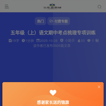
热门
付费专题
五年级（上）语文期中考点梳理专项训练
小助手
0
19字
1分钟
2025-10-28
53
该作者已发布3926篇文章
感谢家长送的锦旗