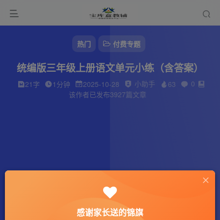
热门
付费专题
统编版三年级上册语文单元小练（含答案）
小助手
0
21字
1分钟
2025-10-28
63
该作者已发布3927篇文章
感谢家长送的锦旗