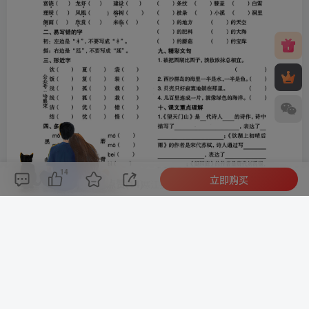
14
立即购买
评论(
0
)
点赞(14)
分享
收藏
0%
寒江孤影，江湖故人，相逢何必曾相识！