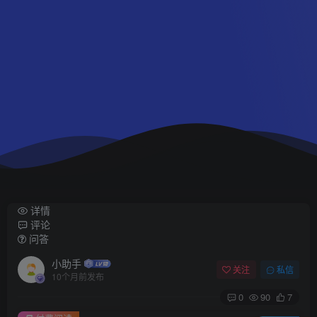
详情
评论
问答
小助手
关注
私信
10个月前发布
0
90
7