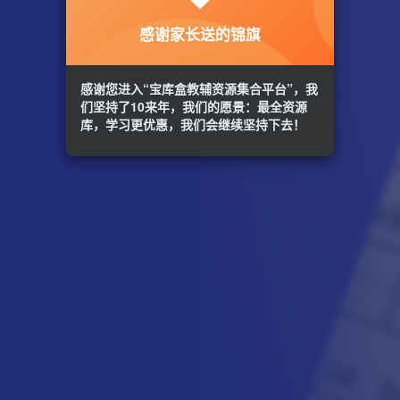
感谢家长送的锦旗
感谢您进入“宝库盒教辅资源集合平台”，我
们坚持了10来年，我们的愿景：最全资源
库，学习更优惠，我们会继续坚持下去！