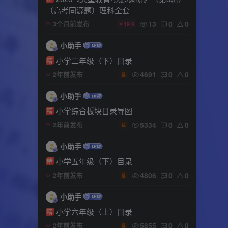
（高考同源题）理科全套
13
0
0
3个月前发布
￥19.9
小助手
小学二年级（下）目录
精
4691
0
0
2年前发布
小助手
小学综合板块目录导图
精
5334
0
0
2年前发布
小助手
小学五年级（下）目录
精
4806
0
0
2年前发布
小助手
小学六年级（上）目录
精
5855
0
0
2年前发布