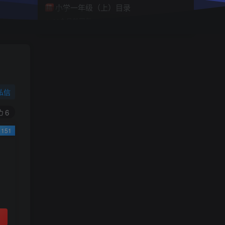
小学一年级（上）目录
精
4670
1
0
11个月前回复
9.9
限时特惠
38
￥
￥
私信
黄金会员
钻石会员
免费
免费
6
151
立即购买
您当前未登录！建议登陆后购买，可保存购买订
单
小助手