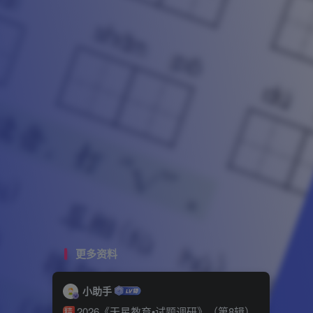
更多资料
小助手
2026《天星教育•试题调研》（第8辑）
精