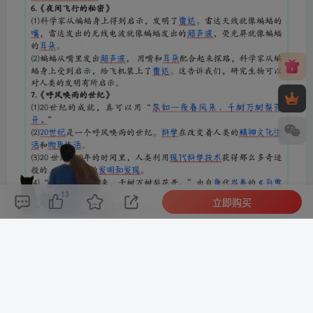
13
立即购买
评论(
0
)
点赞(13)
分享
收藏
0%
寒江孤影，江湖故人，相逢何必曾相识！