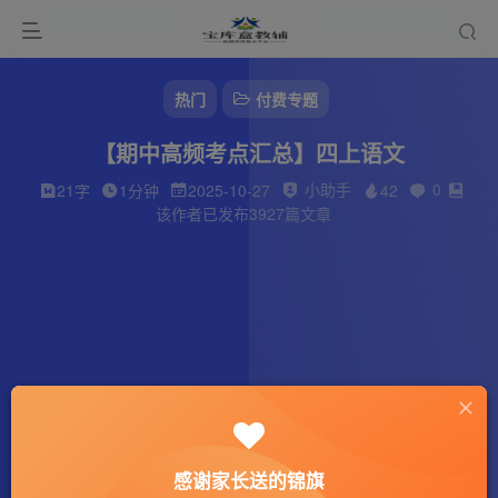
热门
付费专题
【期中高频考点汇总】四上语文
小助手
0
21字
1分钟
2025-10-27
42
该作者已发布3927篇文章
感谢家长送的锦旗