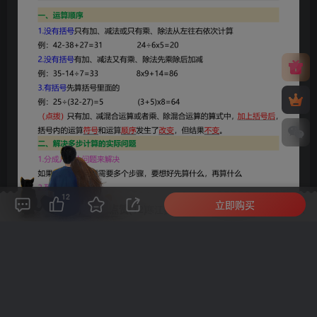
12
立即购买
评论(
0
)
点赞(12)
分享
收藏
0%
寒江孤影，江湖故人，相逢何必曾相识！