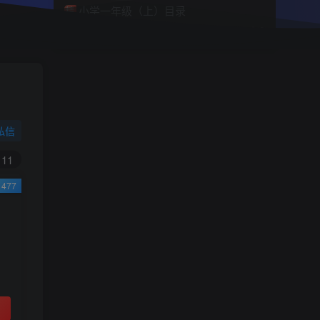
小学一年级（上）目录
精
4670
1
0
11个月前回复
9.9
限时特惠
38
￥
￥
私信
黄金会员
钻石会员
免费
免费
11
477
立即购买
您当前未登录！建议登陆后购买，可保存购买订
单
小助手