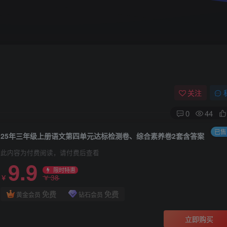
关注
0
44
已售 
25年三年级上册语文第四单元达标检测卷、综合素养卷2套含答案
此内容为付费阅读，请付费后查看
9.9
限时特惠
38
￥
￥
免费
免费
黄金会员
钻石会员
立即购买