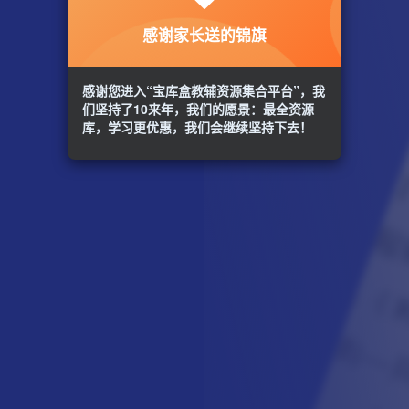
感谢家长送的锦旗
感谢您进入“宝库盒教辅资源集合平台”，我
们坚持了10来年，我们的愿景：最全资源
库，学习更优惠，我们会继续坚持下去！