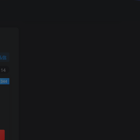
小学一年级（上）目录
精
4670
1
0
11个月前回复
9.9
限时特惠
38
￥
￥
私信
黄金会员
钻石会员
免费
免费
14
344
立即购买
您当前未登录！建议登陆后购买，可保存购买订
单
小助手