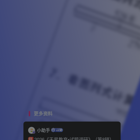
更多资料
小助手
2026《天星教育•试题调研》（第8辑）
精