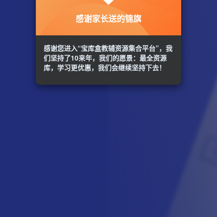
感谢家长送的锦旗
感谢您进入“宝库盒教辅资源集合平台”，我
们坚持了10来年，我们的愿景：最全资源
库，学习更优惠，我们会继续坚持下去！