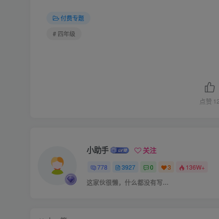
付费专题
# 四年级
点赞
1
小助手
关注
778
3927
0
3
136W+
这家伙很懒，什么都没有写...