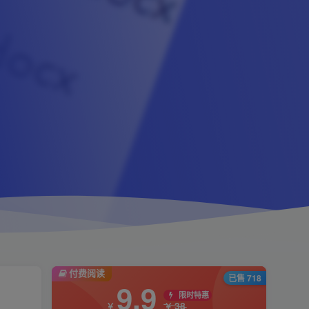
付费阅读
已售 718
9.9
限时特惠
38
￥
￥