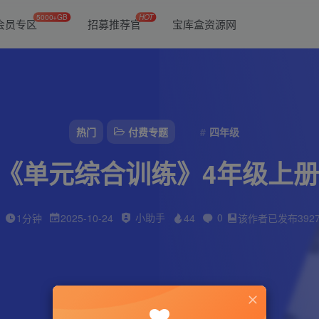
5000+GB
HOT
会员专区
招募推荐官
宝库盒资源网
热门
付费专题
四年级
《单元综合训练》4年级上册
小助手
0
1分钟
2025-10-24
44
该作者已发布392