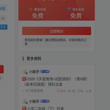
私信
黄金会员
钻石会员
免费
免费
12
718
立即购买
您当前未登录！建议登陆后购买，可保存购买订
单
更多资料
小助手
单
2026《天星教育•试题调研》（第8辑）
精
（高考同源题）理科全套
13
0
0
3个月前发布
￥19.9
小助手
小学二年级（下）目录
精