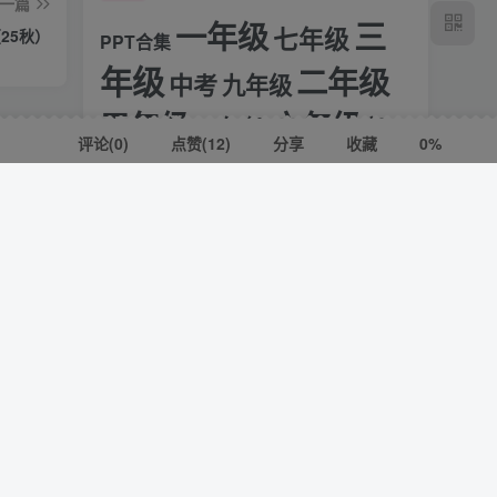
一篇
三
一年级
七年级
25秋）
PPT合集
年级
二年级
中考
九年级
六年级
五年级
八年级
初
评论(
0
)
点赞(12)
分享
收藏
0%
四年级
中合集
化学合集
历史合集
小升初
幼小衔接
小学合集
数学合
集
英语合集
语文合
物理合集
知识库
高考
高中合集
集
高三
高一
高二
2026《王后雄•高考预测卷》高考押题系列
一上数学附加题思维训练八大专项练习（21页）