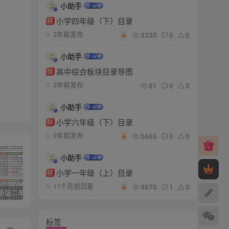
小助手
小学四年级（下）目录
精
5335
0
0
2年前发布
小助手
高中综合板块目录导图
精
81
0
0
2年前发布
小助手
小学六年级（下）目录
精
5665
0
0
2年前发布
小助手
小学一年级（上）目录
精
4670
1
0
11个月前回复
25年秋最新版二年级上册语文生字笔顺课课贴
2026《王后雄•高考预测卷》高考押题系列
一上数学附加题思维训练八大专项练习（21页）
标签