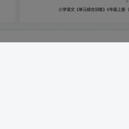
下
小学语文《单元综合训练》5年级上册（
25年秋最新版二年级上册语文生字笔顺课课贴