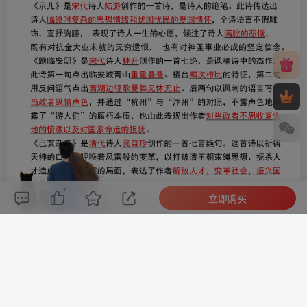
7
立即购买
评论(
0
)
点赞(7)
分享
收藏
0%
寒江孤影，江湖故人，相逢何必曾相识！