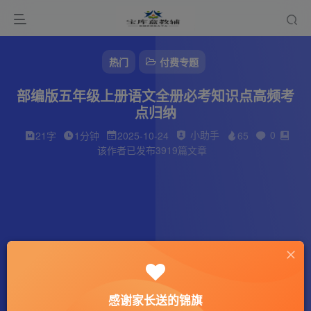
热门
付费专题
部编版五年级上册语文全册必考知识点高频考
点归纳
小助手
0
21字
1分钟
2025-10-24
65
该作者已发布3919篇文章
感谢家长送的锦旗