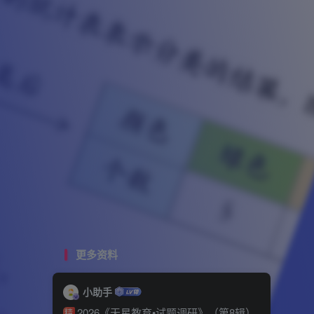
更多资料
小助手
2026《天星教育•试题调研》（第8辑）
精