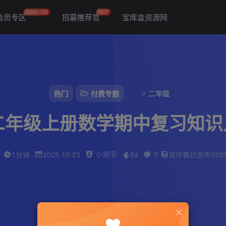
5000+GB
HOT
会员专区
招募推荐官
宝库盒资源网
热门
付费专题
二年级
新二年级上册数学期中复习知识
小助手
0
1分钟
2025-10-23
54
该作者已发布393