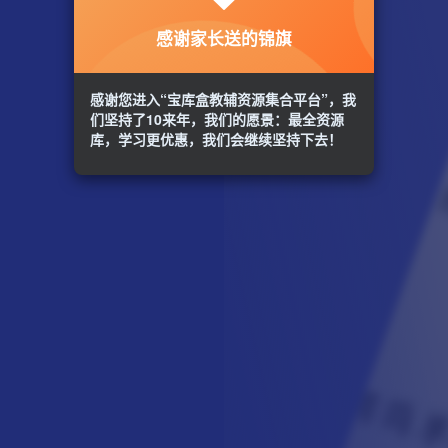
感谢家长送的锦旗
感谢您进入“宝库盒教辅资源集合平台”，我
们坚持了10来年，我们的愿景：最全资源
库，学习更优惠，我们会继续坚持下去！