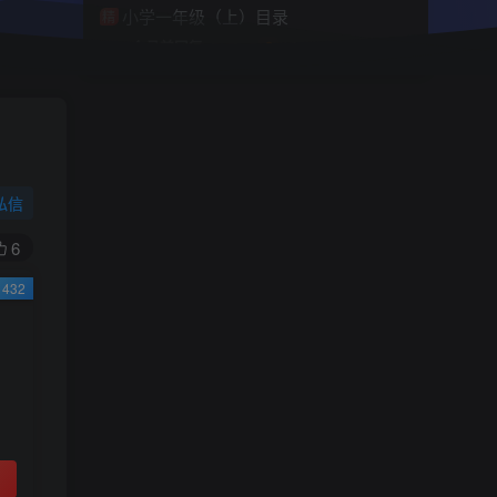
小学一年级（上）目录
精
4670
1
0
11个月前回复
9.9
限时特惠
38
￥
￥
私信
黄金会员
钻石会员
免费
免费
6
432
立即购买
您当前未登录！建议登陆后购买，可保存购买订
单
小助手