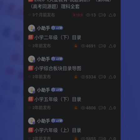
（高考同源题）理科全套
13
0
0
3个月前发布
￥19.9
小助手
小学二年级（下）目录
精
4691
0
0
2年前发布
小助手
小学综合板块目录导图
精
5334
0
0
2年前发布
小助手
小学五年级（下）目录
精
4806
0
0
2年前发布
小助手
小学六年级（上）目录
精
5855
0
0
2年前发布