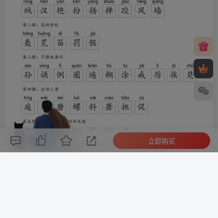
8
立即购买
评论(
0
)
点赞(8)
分享
收藏
0%
寒江孤影，江湖故人，相逢何必曾相识！