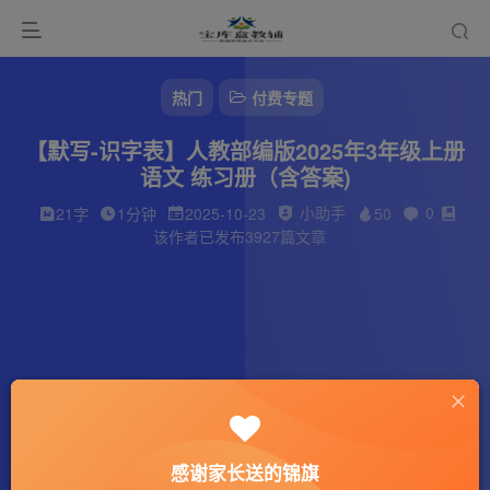
热门
付费专题
【默写-识字表】人教部编版2025年3年级上册
语文 练习册（含答案)
小助手
0
21字
1分钟
2025-10-23
50
该作者已发布3927篇文章
感谢家长送的锦旗