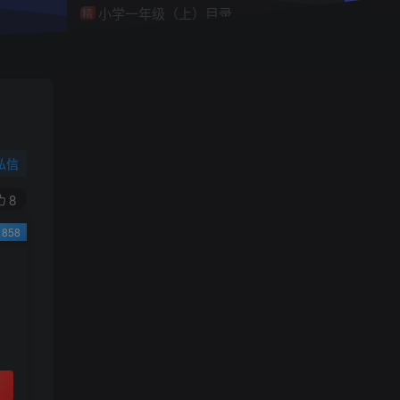
小学一年级（上）目录
精
4670
1
0
11个月前回复
9.9
限时特惠
38
￥
￥
私信
黄金会员
钻石会员
免费
免费
8
858
立即购买
您当前未登录！建议登陆后购买，可保存购买订
单
小助手