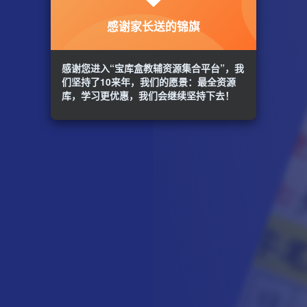
感谢家长送的锦旗
感谢您进入“宝库盒教辅资源集合平台”，我
们坚持了10来年，我们的愿景：最全资源
库，学习更优惠，我们会继续坚持下去！