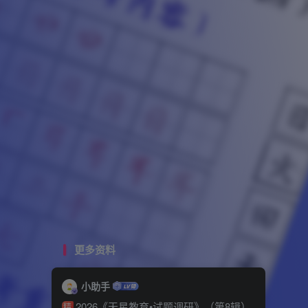
更多资料
小助手
2026《天星教育•试题调研》（第8辑）
精