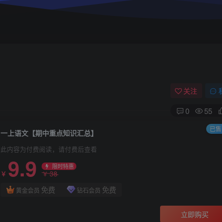
关注
0
55
已售 
一上语文【期中重点知识汇总】
此内容为付费阅读，请付费后查看
9.9
限时特惠
38
￥
￥
免费
免费
黄金会员
钻石会员
立即购买