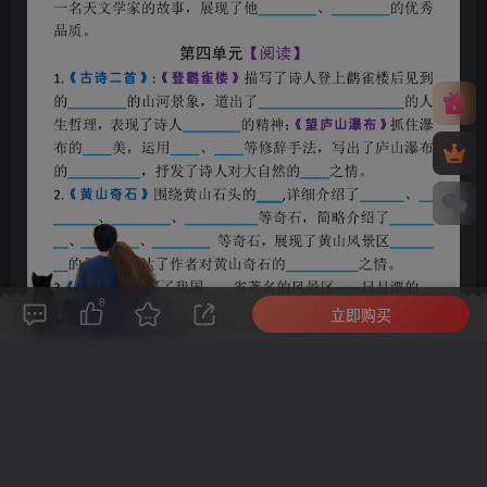
8
立即购买
评论(
0
)
点赞(8)
分享
收藏
0%
寒江孤影，江湖故人，相逢何必曾相识！