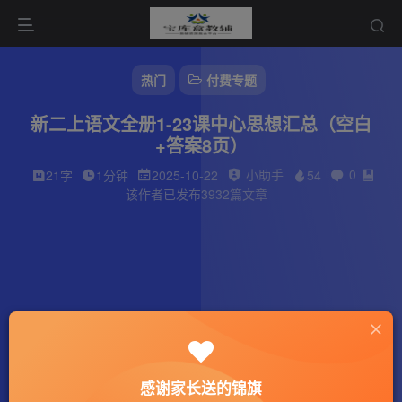
热门
付费专题
新二上语文全册1-23课中心思想汇总（空白
+答案8页）
小助手
0
21字
1分钟
2025-10-22
54
该作者已发布3932篇文章
感谢家长送的锦旗