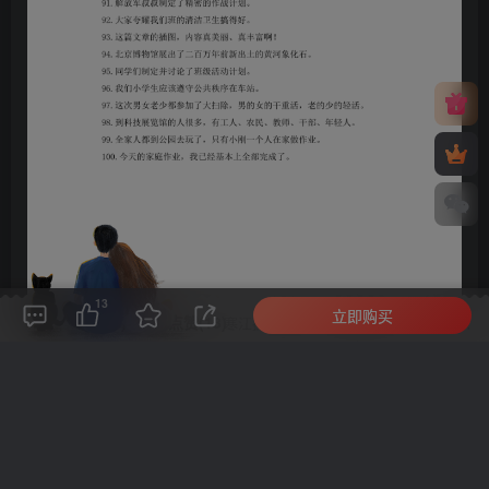
13
立即购买
评论(
0
)
点赞(13)
分享
收藏
0%
寒江孤影，江湖故人，相逢何必曾相识！