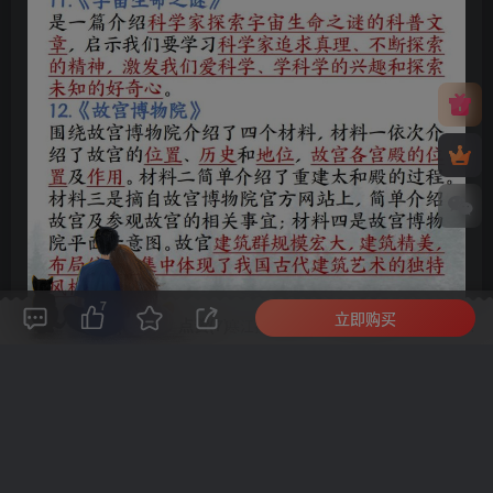
7
立即购买
评论(
0
)
点赞(7)
分享
收藏
0%
寒江孤影，江湖故人，相逢何必曾相识！