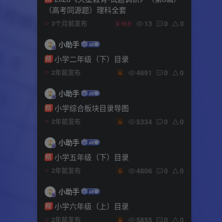
（高考同源题）理科全套
13
0
0
3个月前发布
￥19.9
小助手
小学二年级（下）目录
精
4691
0
0
2年前发布
小助手
小学综合板块目录导图
精
5334
0
0
2年前发布
小助手
小学五年级（下）目录
精
4806
0
0
2年前发布
小助手
小学六年级（上）目录
精
5855
0
0
2年前发布