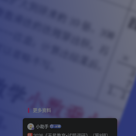
更多资料
小助手
2026《天星教育•试题调研》（第8辑）
精