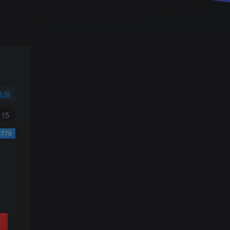
小学一年级（上）目录
精
4670
1
0
11个月前回复
9.9
限时特惠
38
￥
￥
私信
黄金会员
钻石会员
免费
免费
15
779
立即购买
您当前未登录！建议登陆后购买，可保存购买订
单
小助手