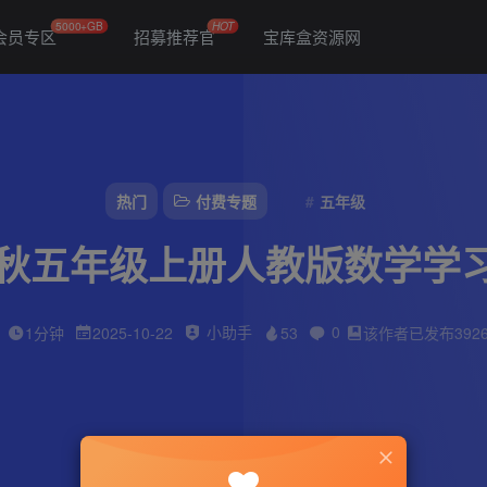
5000+GB
HOT
会员专区
招募推荐官
宝库盒资源网
热门
付费专题
五年级
5秋五年级上册人教版数学学
小助手
0
1分钟
2025-10-22
53
该作者已发布392