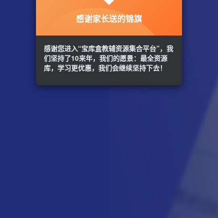
感谢家长送的锦旗
感谢您进入“宝库盒教辅资源集合平台”，我
们坚持了10来年，我们的愿景：最全资源
库，学习更优惠，我们会继续坚持下去！