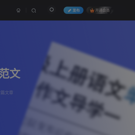
发布
开通会员
+范文
2篇文章