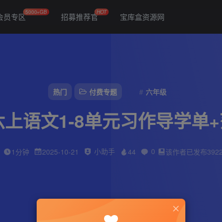
5000+GB
HOT
会员专区
招募推荐官
宝库盒资源网
热门
付费专题
六年级
六上语文1-8单元习作导学单
小助手
0
1分钟
2025-10-21
44
该作者已发布392