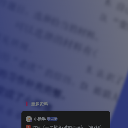
更多资料
小助手
2026《天星教育•试题调研》（第8辑）
精