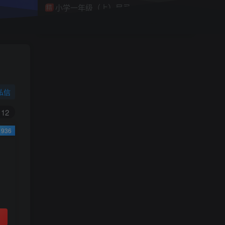
小学一年级（上）目录
精
4670
1
0
11个月前回复
9.9
限时特惠
38
￥
￥
私信
黄金会员
钻石会员
免费
免费
12
936
立即购买
您当前未登录！建议登陆后购买，可保存购买订
单
小助手