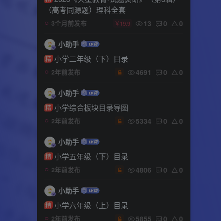
（高考同源题）理科全套
13
0
0
3个月前发布
￥19.9
小助手
小学二年级（下）目录
精
4691
0
0
2年前发布
小助手
小学综合板块目录导图
精
5334
0
0
2年前发布
小助手
小学五年级（下）目录
精
4806
0
0
2年前发布
小助手
小学六年级（上）目录
精
5855
0
0
2年前发布