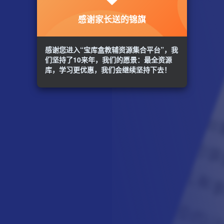
感谢家长送的锦旗
感谢您进入“宝库盒教辅资源集合平台”，我
们坚持了10来年，我们的愿景：最全资源
库，学习更优惠，我们会继续坚持下去！