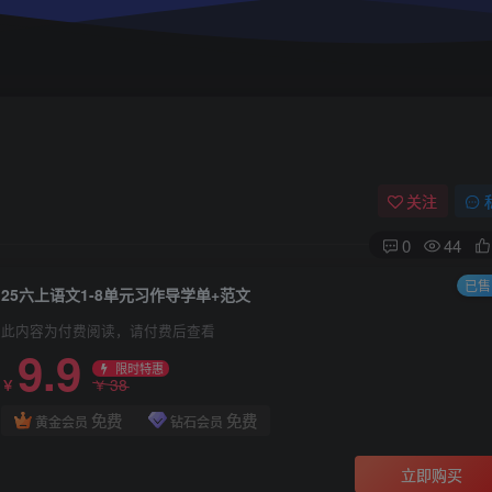
关注
0
44
已售 
25六上语文1-8单元习作导学单+范文
此内容为付费阅读，请付费后查看
9.9
限时特惠
38
￥
￥
免费
免费
黄金会员
钻石会员
立即购买