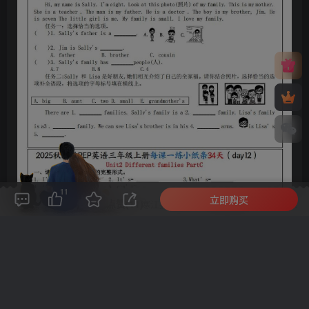
11
立即购买
评论(
0
)
点赞(11)
分享
收藏
0%
寒江孤影，江湖故人，相逢何必曾相识！