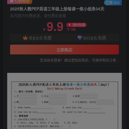
付费阅读
已售 342
2025秋人教PEP英语三年级上册每课一练小纸条34天
此内容为付费阅读，请付费后查看
9.9
限时特惠
38
￥
￥
免费
免费
黄金会员
钻石会员
立即购买
您当前未登录！建议登陆后购买，可保存购买订单