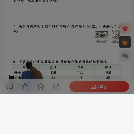
5
立即购买
评论(
0
)
点赞(5)
分享
收藏
0%
寒江孤影，江湖故人，相逢何必曾相识！