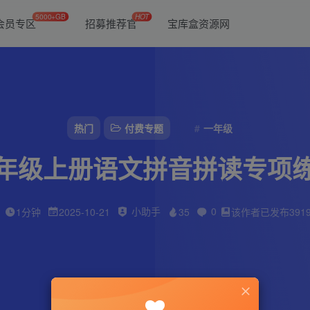
5000+GB
HOT
会员专区
招募推荐官
宝库盒资源网
热门
付费专题
一年级
年级上册语文拼音拼读专项
小助手
0
1分钟
2025-10-21
35
该作者已发布391