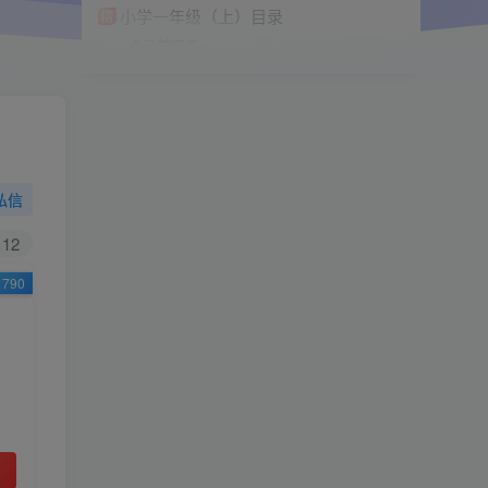
小学一年级（上）目录
精
4670
1
0
11个月前回复
9.9
限时特惠
38
￥
￥
私信
黄金会员
钻石会员
免费
免费
12
790
立即购买
您当前未登录！建议登陆后购买，可保存购买订
单
小助手