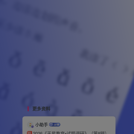
更多资料
小助手
2026《天星教育•试题调研》（第8辑）
精