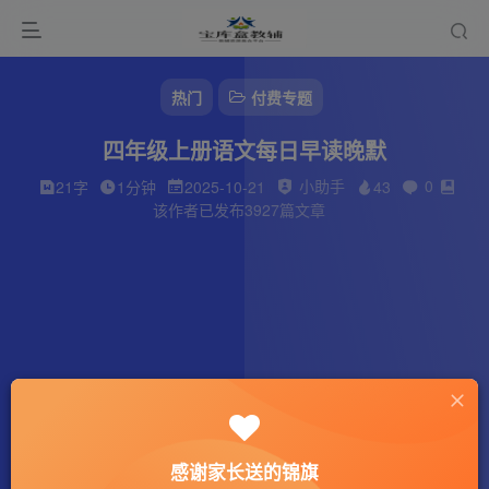
热门
付费专题
四年级上册语文每日早读晚默
小助手
0
21字
1分钟
2025-10-21
43
该作者已发布3927篇文章
感谢家长送的锦旗