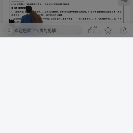
14
欢迎您留下宝贵的见解！
评论(
0
)
点赞(14)
分享
收藏
0%
寒江孤影，江湖故人，相逢何必曾相识！
我用夸克网盘给你分享了「四年级上册语文每日早读晚默
(1).pdf」，点击链接或复制整段内容，打开「夸克APP」即
可获取。
/~942538lwHg~:/
链接：https://pan.quark.cn/s/fa30dfc21a35
©
版权声明
文章版权归作者所有，未经允许请勿转载。