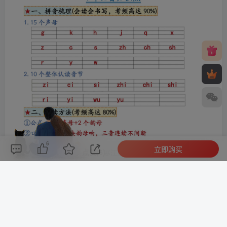
6
立即购买
评论(
0
)
点赞(6)
分享
收藏
0%
寒江孤影，江湖故人，相逢何必曾相识！