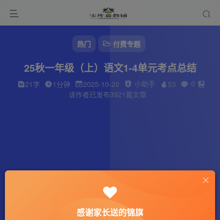
热门
付费专题
25秋一年级（上）语文1-4单元考点总结
小助手
0
21字
1分钟
2025-10-20
53
该作者已发布3921篇文章
感谢家长送的锦旗