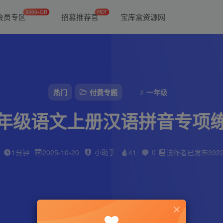
5000+GB
HOT
会员专区
招募推荐官
宝库盒资源网
热门
付费专题
一年级
年级语文上册汉语拼音专项
小助手
0
1分钟
2025-10-20
41
该作者已发布392