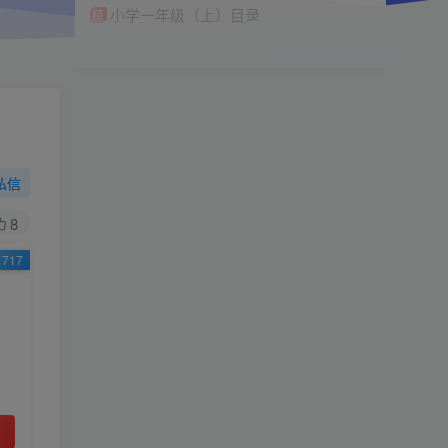
小学一年级（上）目录
精
4670
1
0
11个月前回复
9.9
限时特惠
38
￥
￥
私信
黄金会员
钻石会员
免费
免费
8
717
立即购买
您当前未登录！建议登陆后购买，可保存购买订
单
小助手