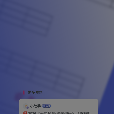
更多资料
小助手
2026《天星教育•试题调研》（第8辑）
精