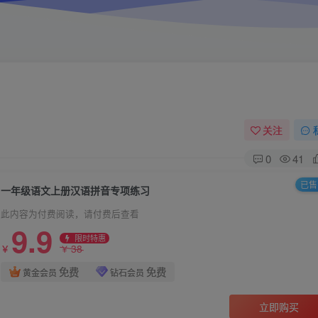
关注
0
41
已售 
一年级语文上册汉语拼音专项练习
此内容为付费阅读，请付费后查看
9.9
限时特惠
38
￥
￥
免费
免费
黄金会员
钻石会员
立即购买