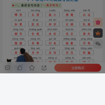
5
立即购买
评论(
0
)
点赞(5)
分享
收藏
0%
寒江孤影，江湖故人，相逢何必曾相识！