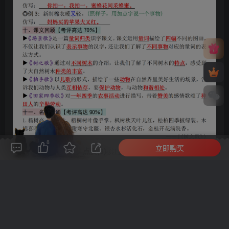
8
立即购买
评论(
0
)
点赞(8)
分享
收藏
0%
寒江孤影，江湖故人，相逢何必曾相识！