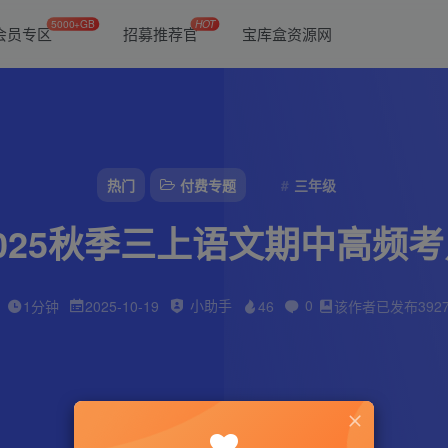
5000+GB
HOT
会员专区
招募推荐官
宝库盒资源网
热门
付费专题
三年级
025秋季三上语文期中高频考
小助手
0
1分钟
2025-10-19
46
该作者已发布392