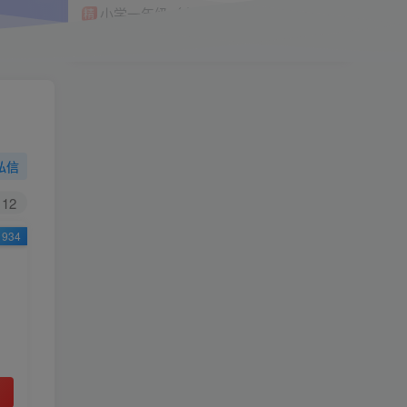
小学一年级（上）目录
精
4670
1
0
11个月前回复
9.9
限时特惠
38
￥
￥
私信
黄金会员
钻石会员
免费
免费
12
934
立即购买
您当前未登录！建议登陆后购买，可保存购买订
单
小助手