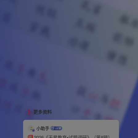
更多资料
小助手
2026《天星教育•试题调研》（第8辑）
精