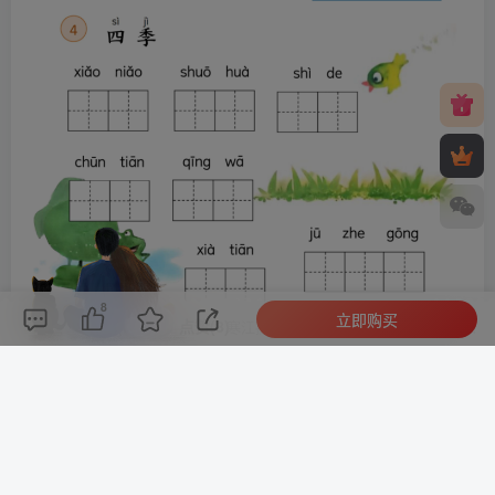
8
立即购买
评论(
0
)
点赞(8)
分享
收藏
0%
寒江孤影，江湖故人，相逢何必曾相识！