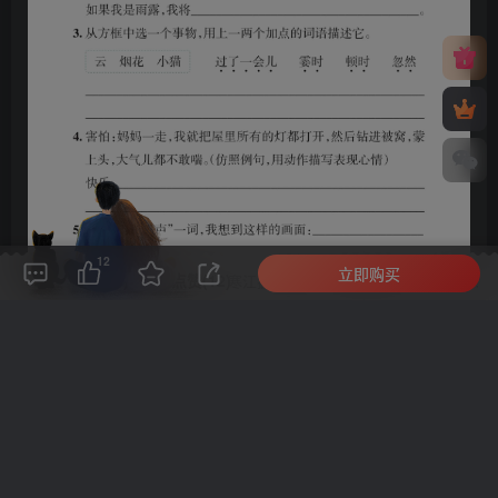
12
立即购买
评论(
0
)
点赞(12)
分享
收藏
0%
寒江孤影，江湖故人，相逢何必曾相识！