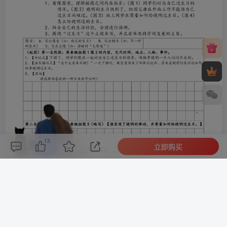
13
立即购买
评论(
0
)
点赞(13)
分享
收藏
0%
寒江孤影，江湖故人，相逢何必曾相识！