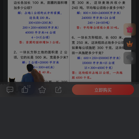
12
立即购买
评论(
0
)
点赞(12)
分享
收藏
0%
寒江孤影，江湖故人，相逢何必曾相识！