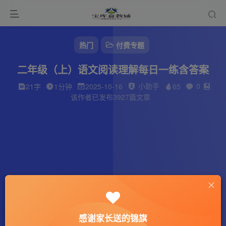
热门
付费专题
二年级（上）语文阅读理解每日一练含答案
小助手
0
21字
1分钟
2025-10-16
65
该作者已发布3927篇文章
感谢家长送的锦旗