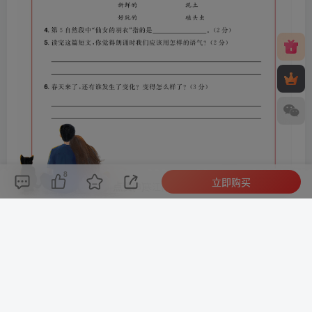
8
立即购买
评论(
0
)
点赞(8)
分享
收藏
0%
寒江孤影，江湖故人，相逢何必曾相识！