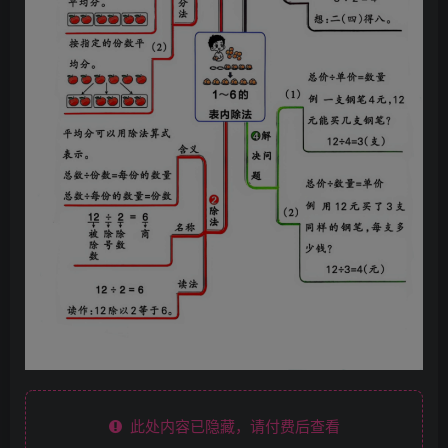
此处内容已隐藏，请付费后查看