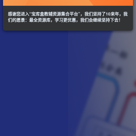
感谢您进入“宝库盒教辅资源集合平台”，我们坚持了10来年，我
们的愿景：最全资源库，学习更优惠，我们会继续坚持下去！