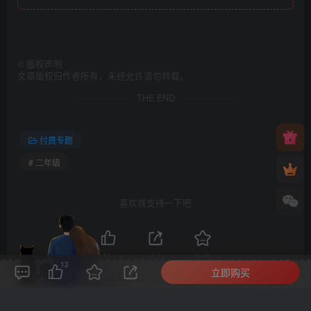
©
版权声明
文章版权归作者所有，未经允许请勿转载。
THE END
付费专题
# 二年级
喜欢就支持一下吧
点赞
12
分享
收藏
12
立即购买
评论(
0
)
点赞(12)
分享
收藏
0%
寒江孤影，江湖故人，相逢何必曾相识！