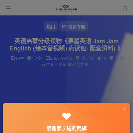
热门
付费专题
英语启蒙分级读物《果酱英语 Jam Jam
English (绘本音视频+点读包+配套资料) 》
小助手
0
16字
1分钟
2025-10-16
40
该作者已发布3927篇文章
感谢家长送的锦旗