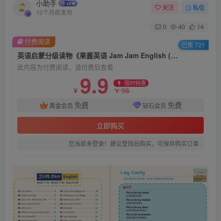
小助手
关注
私信
10个月前发布
0
40
14
付费阅读
已售 721
英语启蒙分级读物《果酱英语 Jam Jam English (绘本音视频+点读包+配套资料) 》
此内容为付费阅读，请付费后查看
9.9
限时特惠
38
￥
￥
免费
免费
黄金会员
钻石会员
立即购买
您当前未登录！建议登陆后购买，可保存购买订单