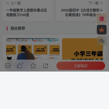
上一篇
下一篇
一年级数学上册期末重点应
2026版初中《古诗文解析＋
用题练习100道
名著阅读》78年级全一册
（语文）古诗文备考通
相关推荐
14
立即购买
评论(
0
)
点赞(14)
分享
收藏
0%
寒江孤影，江湖故人，相逢何必曾相识！
邀请你成为超级推荐官，轻松实现月入过万
小学三年级资料合集
评论
抢沙发
欢迎您留下宝贵的见解！
提交