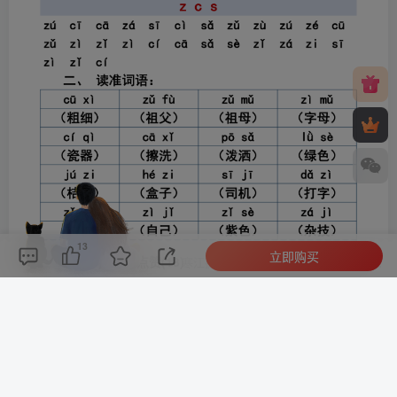
13
立即购买
评论(
0
)
点赞(13)
分享
收藏
0%
寒江孤影，江湖故人，相逢何必曾相识！